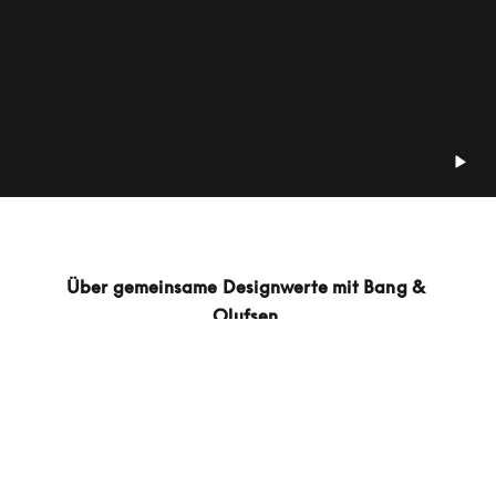
Über gemeinsame Designwerte mit Bang & 
Olufsen 
Bei LAYER und als Designer sind wir der Meinung, 
dass das Produkt zeitlos sein sollte. Es sollte einen 
hohen wahrgenommenen Wert vermitteln, für den 
täglichen Gebrauch geeignet sein und für 
akustischen und optischen Genuss sorgen. Eine 