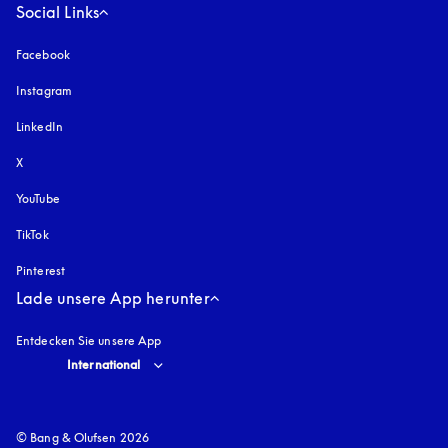
Social Links
Facebook
Instagram
öffnet sich in einem neuen Tab
LinkedIn
X
YouTube
öffnet sich in einem neuen Tab
TikTok
Pinterest
Lade unsere App herunter
Entdecken Sie unsere App
Select country and language
:
International
© Bang & Olufsen 2026