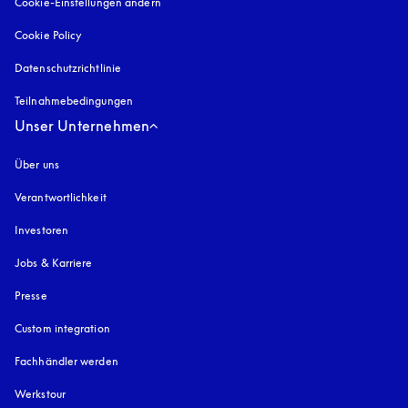
Cookie-Einstellungen ändern
Cookie Policy
öffnet sich in einem neuen Tab
Datenschutzrichtlinie
öffnet sich in einem neuen Tab
Teilnahmebedingungen
Unser Unternehmen
Über uns
Verantwortlichkeit
Investoren
Jobs & Karriere
Presse
Custom integration
Fachhändler werden
Werkstour