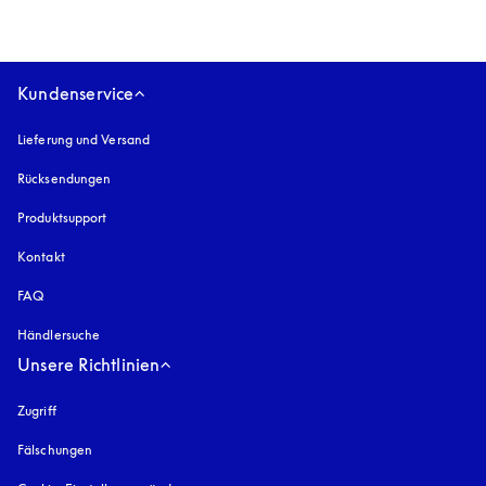
Kundenservice
Lieferung und Versand
Rücksendungen
Produktsupport
Kontakt
FAQ
Händlersuche
Unsere Richtlinien
Zugriff
öffnet sich in einem neuen Tab
Fälschungen
öffnet sich in einem neuen Tab