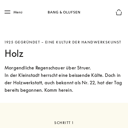
Skip to main content
Skip to main footer
Menü
Die m
1925 GEGRÜNDET – EINE KULTUR DER HANDWERKSKUNST
Holz
Morgendliche Regenschauer über Struer.

In der Kleinstadt herrscht eine beissende Kälte. Doch in 
der Holzwerkstatt, auch bekannt als Nr. 22, hat der Tag 
bereits begonnen. Komm herein. 
SCHRITT 1