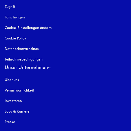
Zugriff
öffnet sich in einem neuen Tab
Fälschungen
öffnet sich in einem neuen Tab
Cookie-Einstellungen ändern
Cookie Policy
öffnet sich in einem neuen Tab
Datenschutzrichtlinie
öffnet sich in einem neuen Tab
Teilnahmebedingungen
Unser Unternehmen
Über uns
Verantwortlichkeit
Investoren
Jobs & Karriere
Presse