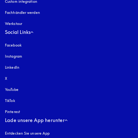
Custom integration
Fachhändler werden
Werkstour
Social Links
Facebook
Instagram
öffnet sich in einem neuen Tab
LinkedIn
X
YouTube
öffnet sich in einem neuen Tab
TikTok
Pinterest
Lade unsere App herunter
Entdecken Sie unsere App