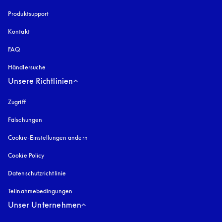
Produktsupport
Kontakt
FAQ
Händlersuche
Unsere Richtlinien
Zugriff
öffnet sich in einem neuen Tab
Fälschungen
öffnet sich in einem neuen Tab
Cookie-Einstellungen ändern
Cookie Policy
öffnet sich in einem neuen Tab
Datenschutzrichtlinie
öffnet sich in einem neuen Tab
Teilnahmebedingungen
Unser Unternehmen