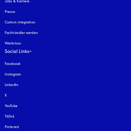
Jobs & Karriere
Presse
Custom integration
Fachhändler werden
Werkstour
Social Links
Facebook
Instagram
öffnet sich in einem neuen Tab
LinkedIn
X
YouTube
öffnet sich in einem neuen Tab
TikTok
Pinterest