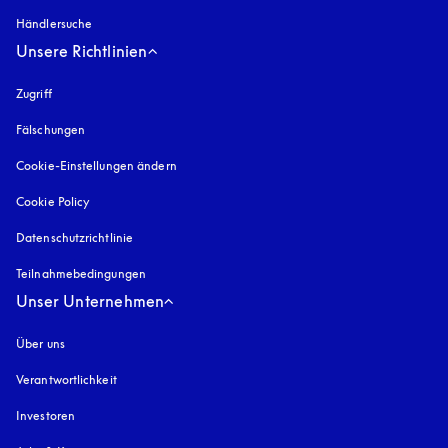
Händlersuche
Unsere Richtlinien
Zugriff
öffnet sich in einem neuen Tab
Fälschungen
öffnet sich in einem neuen Tab
Cookie-Einstellungen ändern
Cookie Policy
öffnet sich in einem neuen Tab
Datenschutzrichtlinie
öffnet sich in einem neuen Tab
Teilnahmebedingungen
Unser Unternehmen
Über uns
Verantwortlichkeit
Investoren