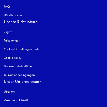
FAQ
Händlersuche
Unsere Richtlinien
Zugriff
öffnet sich in einem neuen Tab
Fälschungen
öffnet sich in einem neuen Tab
Cookie-Einstellungen ändern
Cookie Policy
öffnet sich in einem neuen Tab
Datenschutzrichtlinie
öffnet sich in einem neuen Tab
Teilnahmebedingungen
Unser Unternehmen
Über uns
Verantwortlichkeit