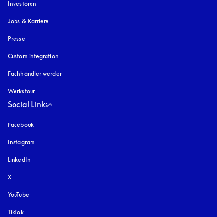
Investoren
Jobs & Karriere
Presse
Custom integration
Fachhändler werden
Werkstour
Social Links
Facebook
Instagram
öffnet sich in einem neuen Tab
LinkedIn
X
YouTube
öffnet sich in einem neuen Tab
TikTok