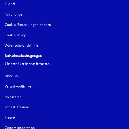
Zugriff
öffnet sich in einem neuen Tab
Fälschungen
öffnet sich in einem neuen Tab
Cookie-Einstellungen ändern
Cookie Policy
öffnet sich in einem neuen Tab
Datenschutzrichtlinie
öffnet sich in einem neuen Tab
Teilnahmebedingungen
Unser Unternehmen
Über uns
Verantwortlichkeit
Investoren
Jobs & Karriere
Presse
Custom integration