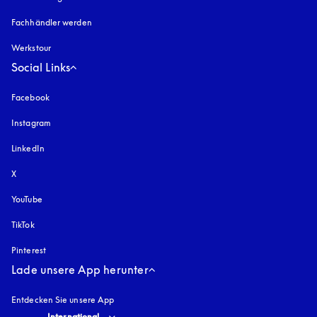
Fachhändler werden
Werkstour
Social Links
Facebook
Instagram
öffnet sich in einem neuen Tab
LinkedIn
X
YouTube
öffnet sich in einem neuen Tab
TikTok
Pinterest
Lade unsere App herunter
Entdecken Sie unsere App
Select country and language
:
International