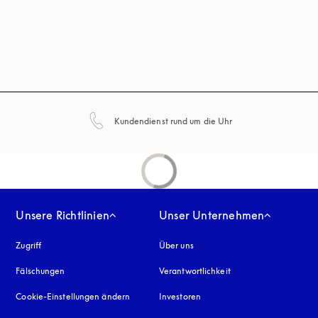
öffnet sich in einem 
Kundendienst rund um die Uhr
Unsere Richtlinien
Unser Unternehmen
Zugriff
öffnet sich in einem neuen Tab
Über uns
Fälschungen
öffnet sich in einem neuen Tab
Verantwortlichkeit
Cookie-Einstellungen ändern
Investoren