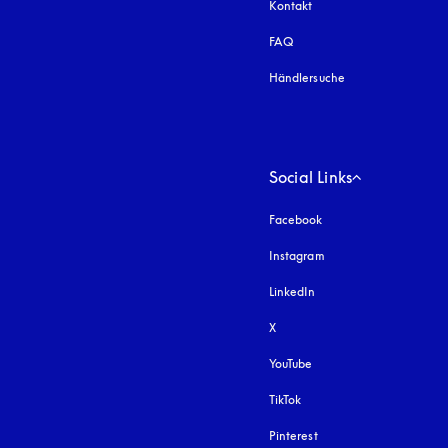
Kontakt
FAQ
Händlersuche
Social Links
Facebook
Instagram
öffnet sich in einem 
LinkedIn
X
YouTube
öffnet sich in einem neu
TikTok
Pinterest