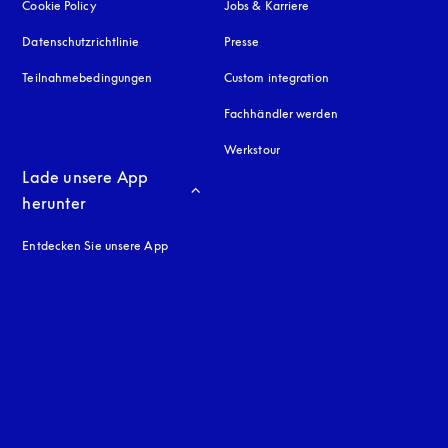
Cookie Policy
öffnet sich in einem neuen Tab
Jobs & Karriere
Datenschutzrichtlinie
öffnet sich in einem neuen Tab
Presse
Teilnahmebedingungen
Custom integration
Fachhändler werden
Werkstour
Lade unsere App 
herunter
Entdecken Sie unsere App
neuen Tab
en Tab