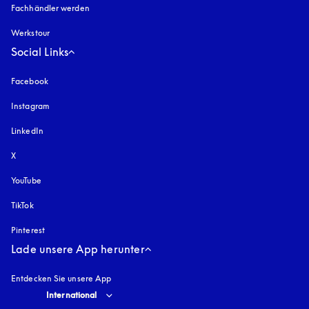
Fachhändler werden
Werkstour
Social Links
Facebook
Instagram
öffnet sich in einem neuen Tab
LinkedIn
X
YouTube
öffnet sich in einem neuen Tab
TikTok
Pinterest
Lade unsere App herunter
Entdecken Sie unsere App
Select country and language
:
International