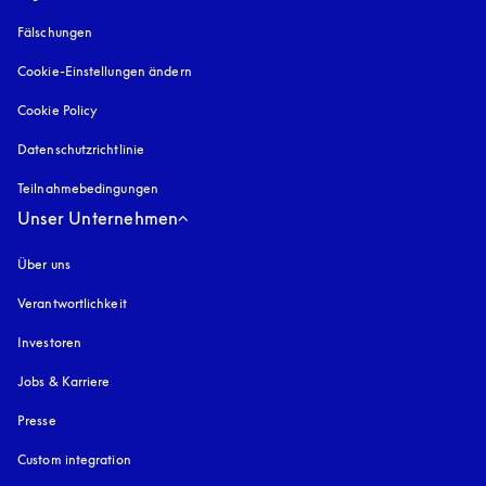
Fälschungen
öffnet sich in einem neuen Tab
Cookie-Einstellungen ändern
Cookie Policy
öffnet sich in einem neuen Tab
Datenschutzrichtlinie
öffnet sich in einem neuen Tab
Teilnahmebedingungen
Unser Unternehmen
Über uns
Verantwortlichkeit
Investoren
Jobs & Karriere
Presse
Custom integration