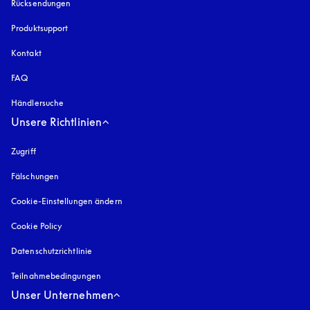
Rücksendungen
Produktsupport
Kontakt
FAQ
Händlersuche
Unsere Richtlinien
Zugriff
öffnet sich in einem neuen Tab
Fälschungen
öffnet sich in einem neuen Tab
Cookie-Einstellungen ändern
Cookie Policy
öffnet sich in einem neuen Tab
Datenschutzrichtlinie
öffnet sich in einem neuen Tab
Teilnahmebedingungen
Unser Unternehmen