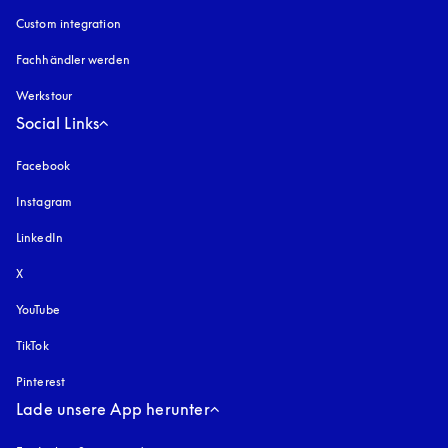
Custom integration
Fachhändler werden
Werkstour
Social Links
Facebook
Instagram
öffnet sich in einem neuen Tab
LinkedIn
X
YouTube
öffnet sich in einem neuen Tab
TikTok
Pinterest
Lade unsere App herunter