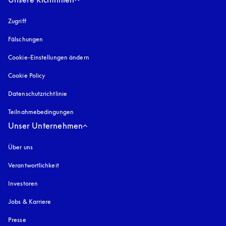
Zugriff
öffnet sich in einem neuen Tab
Fälschungen
öffnet sich in einem neuen Tab
Cookie-Einstellungen ändern
Cookie Policy
öffnet sich in einem neuen Tab
Datenschutzrichtlinie
öffnet sich in einem neuen Tab
Teilnahmebedingungen
Unser Unternehmen
Über uns
Verantwortlichkeit
Investoren
Jobs & Karriere
Presse