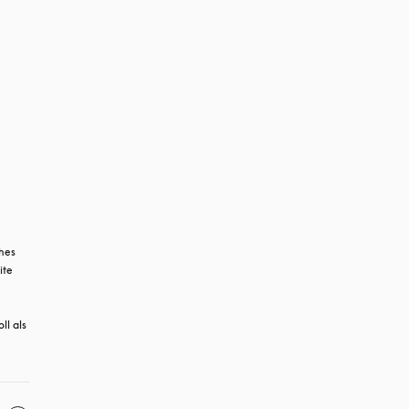
hes 
te 
l als 