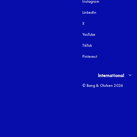
Instagram
öffnet sich in einem 
LinkedIn
X
YouTube
öffnet sich in einem neu
TikTok
Pinterest
Select country and lang
International
© Bang & Olufsen 2026