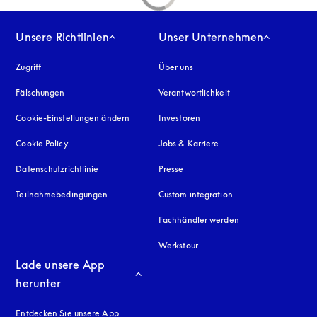
Unsere Richtlinien
Unser Unternehmen
Zugriff
öffnet sich in einem neuen Tab
Über uns
Fälschungen
öffnet sich in einem neuen Tab
Verantwortlichkeit
Cookie-Einstellungen ändern
Investoren
Cookie Policy
öffnet sich in einem neuen Tab
Jobs & Karriere
Datenschutzrichtlinie
öffnet sich in einem neuen Tab
Presse
Teilnahmebedingungen
Custom integration
Fachhändler werden
Werkstour
Lade unsere App 
herunter
Entdecken Sie unsere App