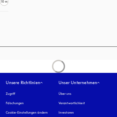
10 m
Unsere Richtlinien
Unser Unternehmen
Zugriff
öffnet sich in einem neuen Tab
Über uns
Fälschungen
öffnet sich in einem neuen Tab
Verantwortlichkeit
Cookie-Einstellungen ändern
Investoren