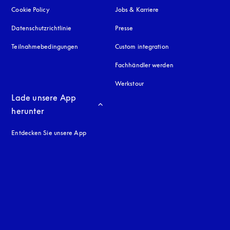
Cookie Policy
öffnet sich in einem neuen Tab
Jobs & Karriere
Datenschutzrichtlinie
öffnet sich in einem neuen Tab
Presse
Teilnahmebedingungen
Custom integration
Fachhändler werden
Werkstour
Lade unsere App 
herunter
Entdecken Sie unsere App
neuen Tab
en Tab