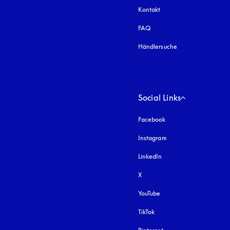
Kontakt
FAQ
Händlersuche
Social Links
Facebook
Instagram
öffnet sich in einem 
LinkedIn
X
YouTube
öffnet sich in einem neu
TikTok