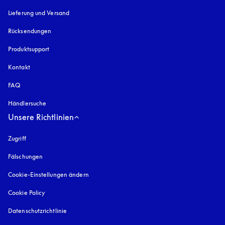
Lieferung und Versand
Rücksendungen
Produktsupport
Kontakt
FAQ
Händlersuche
Unsere Richtlinien
Zugriff
öffnet sich in einem neuen Tab
Fälschungen
öffnet sich in einem neuen Tab
Cookie-Einstellungen ändern
Cookie Policy
öffnet sich in einem neuen Tab
Datenschutzrichtlinie
öffnet sich in einem neuen Tab