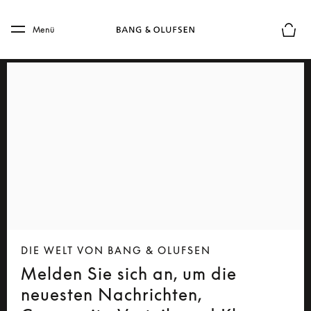
Skip to main content
Skip to main footer
Menü
Die m
DIE WELT VON BANG & OLUFSEN
Melden Sie sich an, um die
neuesten Nachrichten,