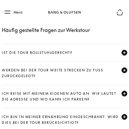
Skip to main content
Skip to main footer
Menü
Die m
Häufig gestellte Fragen zur Werkstour
IST DIE TOUR ROLLSTUHLGERECHT?
Expand
WERDEN BEI DER TOUR WEITE STRECKEN ZU FUSS Z
URÜCKGELEGT?
Expand
ICH REISE MIT MEINEM EIGENEN AUTO AN. WIE LAUTET
DIE ADRESSE UND WO KANN ICH PARKEN?
Expand
ICH BIN IN MEINER ERNÄHRUNG EINGESCHRÄNKT. WIRD
DIES BEI DER TOUR BERÜCKSICHTIGT?