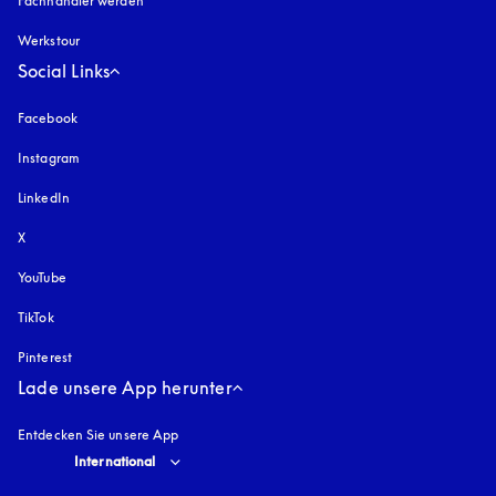
Fachhändler werden
Werkstour
Social Links
Facebook
Instagram
öffnet sich in einem neuen Tab
LinkedIn
X
YouTube
öffnet sich in einem neuen Tab
TikTok
Pinterest
Lade unsere App herunter
Entdecken Sie unsere App
Select country and language
:
International