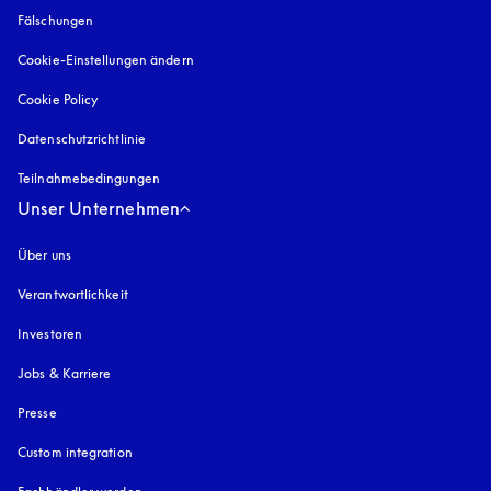
Fälschungen
öffnet sich in einem neuen Tab
Cookie-Einstellungen ändern
Cookie Policy
öffnet sich in einem neuen Tab
Datenschutzrichtlinie
öffnet sich in einem neuen Tab
Teilnahmebedingungen
Unser Unternehmen
Über uns
Verantwortlichkeit
Investoren
Jobs & Karriere
Presse
Custom integration