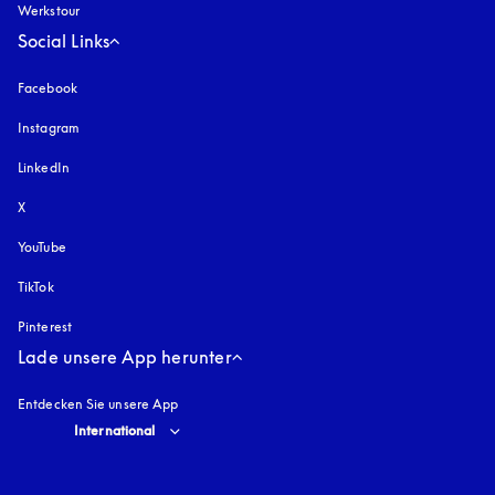
Werkstour
Social Links
Facebook
Instagram
öffnet sich in einem neuen Tab
LinkedIn
X
YouTube
öffnet sich in einem neuen Tab
TikTok
Pinterest
Lade unsere App herunter
Entdecken Sie unsere App
Select country and language
:
International