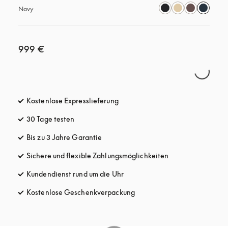
Navy
999 €
Kostenlose Expresslieferung
öffnet sich in einem neuen Tab
30 Tage testen
öffnet sich in einem neuen Tab
Bis zu 3 Jahre Garantie
öffnet sich in einem neuen Tab
Sichere und flexible Zahlungsmöglichkeiten
öffnet sich in ein
Kundendienst rund um die Uhr
öffnet sich in einem neuen Tab
Kostenlose Geschenkverpackung
öffnet sich in einem neuen T