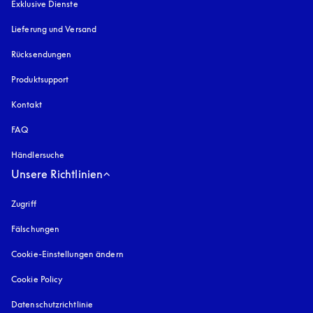
Exklusive Dienste
Lieferung und Versand
Rücksendungen
Produktsupport
Kontakt
FAQ
Händlersuche
Unsere Richtlinien
Zugriff
öffnet sich in einem neuen Tab
Fälschungen
öffnet sich in einem neuen Tab
Cookie-Einstellungen ändern
Cookie Policy
öffnet sich in einem neuen Tab
Datenschutzrichtlinie
öffnet sich in einem neuen Tab