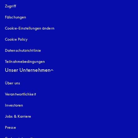
Zugriff
öffnet sich in einem neuen Tab
Fälschungen
öffnet sich in einem neuen Tab
Cookie-Einstellungen ändern
Cookie Policy
öffnet sich in einem neuen Tab
Datenschutzrichtlinie
öffnet sich in einem neuen Tab
Teilnahmebedingungen
Unser Unternehmen
Über uns
Verantwortlichkeit
Investoren
Jobs & Karriere
Presse