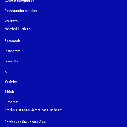
Custom integration
Fachhändler werden
Werkstour
Social Links
Facebook
Instagram
öffnet sich in einem neuen Tab
LinkedIn
X
YouTube
öffnet sich in einem neuen Tab
TikTok
Pinterest
Lade unsere App herunter
Entdecken Sie unsere App