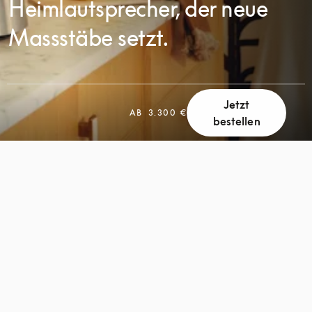
Heimlautsprecher, der neue
Massstäbe setzt.
Jetzt
AB
3.300 €
bestellen
SCROLL
SCROLL
ZUM
ZUM
ENTDECKEN
ENTDECKEN