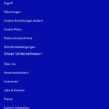
Zugriff
öffnet sich in einem neuen Tab
Fälschungen
öffnet sich in einem neuen Tab
Cookie-Einstellungen ändern
Cookie Policy
öffnet sich in einem neuen Tab
Datenschutzrichtlinie
öffnet sich in einem neuen Tab
Teilnahmebedingungen
Unser Unternehmen
Über uns
Verantwortlichkeit
Investoren
Jobs & Karriere
Presse
Custom integration