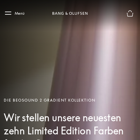
Skip to main content
Skip to main footer
Menü
Die m
DIE BEOSOUND 2 GRADIENT KOLLEKTION
Wir stellen unsere neuesten
zehn Limited Edition Farben