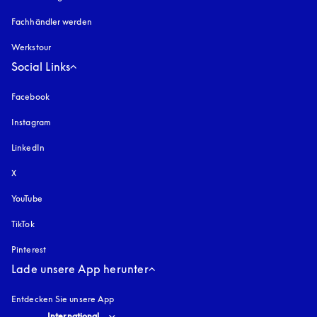
Fachhändler werden
Werkstour
Social Links
Facebook
Instagram
öffnet sich in einem neuen Tab
LinkedIn
X
YouTube
öffnet sich in einem neuen Tab
TikTok
Pinterest
Lade unsere App herunter
Entdecken Sie unsere App
Select country and language
:
International