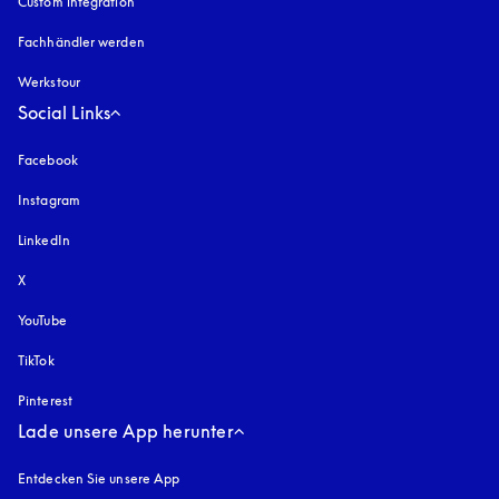
Custom integration
Fachhändler werden
Werkstour
Social Links
Facebook
Instagram
öffnet sich in einem neuen Tab
LinkedIn
X
YouTube
öffnet sich in einem neuen Tab
TikTok
Pinterest
Lade unsere App herunter
Entdecken Sie unsere App