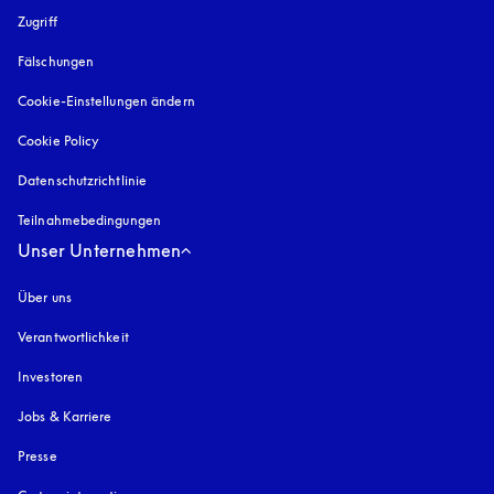
Zugriff
öffnet sich in einem neuen Tab
Fälschungen
öffnet sich in einem neuen Tab
Cookie-Einstellungen ändern
Cookie Policy
öffnet sich in einem neuen Tab
Datenschutzrichtlinie
öffnet sich in einem neuen Tab
Teilnahmebedingungen
Unser Unternehmen
Über uns
Verantwortlichkeit
Investoren
Jobs & Karriere
Presse