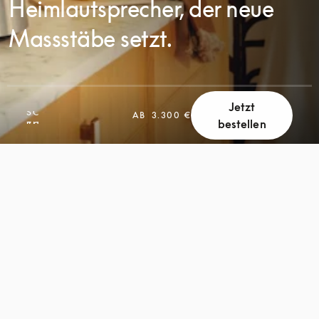
Heimlautsprecher, der neue
Massstäbe setzt.
Jetzt
SCROLL
AB
3.300 €
bestellen
SCROLL
ZUM
ZUM
ENTDECKEN
ENTDECKEN