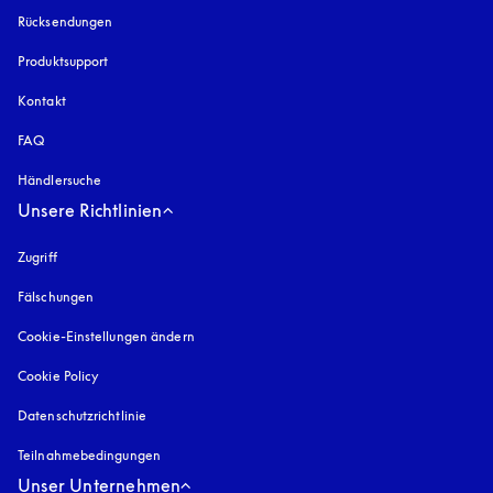
Rücksendungen
Produktsupport
Kontakt
FAQ
Händlersuche
Unsere Richtlinien
Zugriff
öffnet sich in einem neuen Tab
Fälschungen
öffnet sich in einem neuen Tab
Cookie-Einstellungen ändern
Cookie Policy
öffnet sich in einem neuen Tab
Datenschutzrichtlinie
öffnet sich in einem neuen Tab
Teilnahmebedingungen
Unser Unternehmen