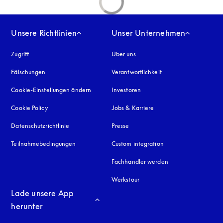
Unsere Richtlinien
Unser Unternehmen
Zugriff
öffnet sich in einem neuen Tab
Über uns
Fälschungen
öffnet sich in einem neuen Tab
Verantwortlichkeit
Cookie-Einstellungen ändern
Investoren
Cookie Policy
öffnet sich in einem neuen Tab
Jobs & Karriere
Datenschutzrichtlinie
öffnet sich in einem neuen Tab
Presse
Teilnahmebedingungen
Custom integration
Fachhändler werden
Werkstour
Lade unsere App 
herunter