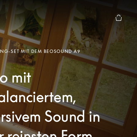
Die modal
ING-SET MIT DEM BEOSOUND A9
o mit
alanciertem,
rsivem Sound in
r reinsten Form.