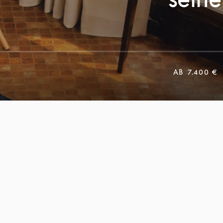
AB
7.400 €