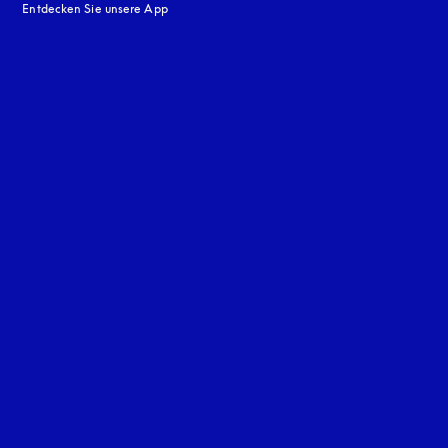
Entdecken Sie unsere App
neuen Tab
en Tab
uage
: