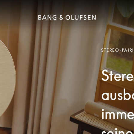
STEREO-PAIR
Stere
ausb
imme
seine