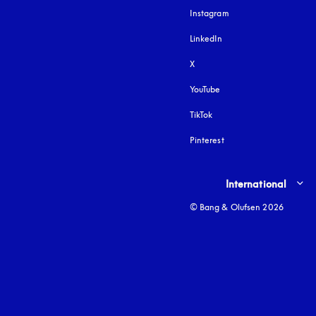
Instagram
öffnet sich in einem 
LinkedIn
X
YouTube
öffnet sich in einem neu
TikTok
Pinterest
Select country and lang
International
© Bang & Olufsen 2026