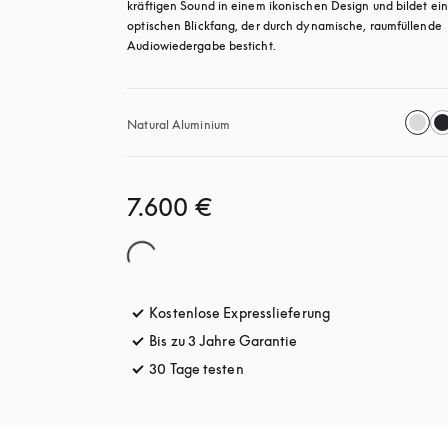
kräftigen Sound in einem ikonischen Design und bildet ein
optischen Blickfang, der durch dynamische, raumfüllende 
Audiowiedergabe besticht.
Natural Aluminium
7.600 €
Kostenlose Expresslieferung
öffnet sich in ein
Bis zu 3 Jahre Garantie
öffnet sich in einem ne
30 Tage testen
öffnet sich in einem neuen Tab