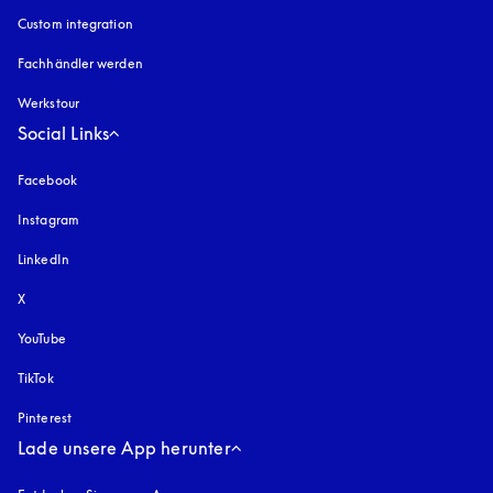
Custom integration
Fachhändler werden
Werkstour
Social Links
Facebook
Instagram
öffnet sich in einem neuen Tab
LinkedIn
X
YouTube
öffnet sich in einem neuen Tab
TikTok
Pinterest
Lade unsere App herunter