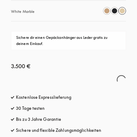
White Marble
Sichere dir einen Gepäckanhänger aus Leder gratis zu 
deinem Einkauf.
3.500 €
Kostenlose Expresslieferung
öffnet sich in einem neuen Tab
30 Tage testen
öffnet sich in einem neuen Tab
Bis zu 3 Jahre Garantie
öffnet sich in einem neuen Tab
Sichere und flexible Zahlungsmöglichkeiten
öffnet sich in ein