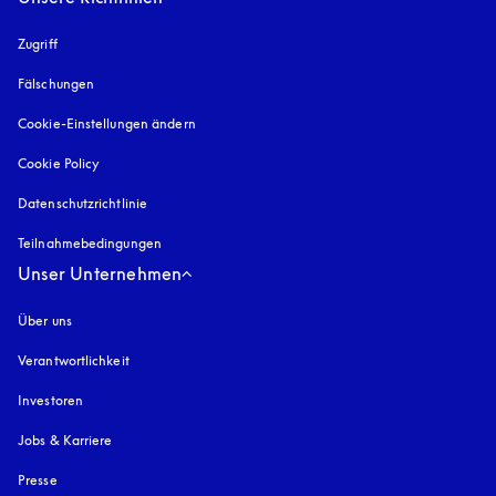
Zugriff
öffnet sich in einem neuen Tab
Fälschungen
öffnet sich in einem neuen Tab
Cookie-Einstellungen ändern
Cookie Policy
öffnet sich in einem neuen Tab
Datenschutzrichtlinie
öffnet sich in einem neuen Tab
Teilnahmebedingungen
Unser Unternehmen
Über uns
Verantwortlichkeit
Investoren
Jobs & Karriere
Presse