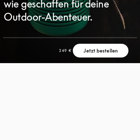
wie geschaffen für deine
Outdoor-Abenteuer.
SCROLL
Jetzt bestellen
249 €
SCROLL
ZUM
ZUM
ENTDECKEN
ENTDECKEN