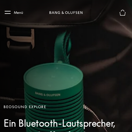
Skip to main content
Skip to main footer
Menü
Die m
BEOSOUND EXPLORE
Ein Bluetooth-Lautsprecher,