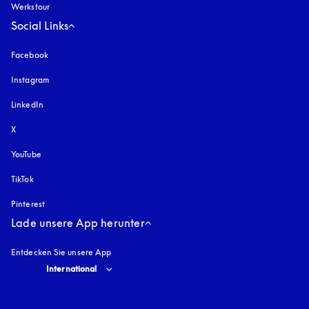
Werkstour
Social Links
Facebook
Instagram
öffnet sich in einem neuen Tab
LinkedIn
X
YouTube
öffnet sich in einem neuen Tab
TikTok
Pinterest
Lade unsere App herunter
Entdecken Sie unsere App
Select country and language
:
International