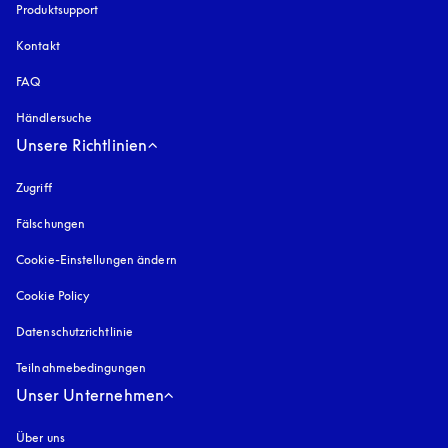
Produktsupport
Kontakt
FAQ
Händlersuche
Unsere Richtlinien
Zugriff
öffnet sich in einem neuen Tab
Fälschungen
öffnet sich in einem neuen Tab
Cookie-Einstellungen ändern
Cookie Policy
öffnet sich in einem neuen Tab
Datenschutzrichtlinie
öffnet sich in einem neuen Tab
Teilnahmebedingungen
Unser Unternehmen
Über uns