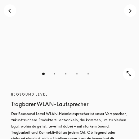
BEOSOUND LEVEL
Tragbarer WLAN-Lautsprecher
Der Beosound Level WLAN-Heimlautsprecher ist unser Versprechen, 
zukunftssichere Produkte zu entwickeln, die kommen, um zu bleiben. 
Egal, wohin du gehst, Level ist dabei – mit starkem Sound, 
Tragbarkeit und Konnektivität an jedem Ort. Ob liegend oder 
stehend platziert, deine Lieblingssongs hast du immer bei dir.