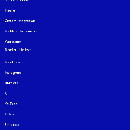
Presse
Custom integration
Fachhändler werden
Werkstour
Social Links
Facebook
Instagram
öffnet sich in einem neuen Tab
LinkedIn
X
YouTube
öffnet sich in einem neuen Tab
TikTok
Pinterest