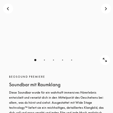
BEOSOUND PREMIERE
Soundbar mit Raumklang
Diese Soundbar wurde für ein wahrhaft immersives Hörerlebnis 
entwickelt und versetzt dich in den Mittelpunkt des Geschehens bei 
allem, was du hörst und siehst. Ausgestattet mit Wide Stage 
technology™ liefert sie ein reichhaltiges, detailliertes Klangbild, das 
dich voll und ganz umgibt und jeden Film und jede Musik realistisch 