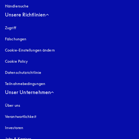
Händlersuche
Unsere Richtlinien
Zugriff
öffnet sich in einem neuen Tab
Fälschungen
öffnet sich in einem neuen Tab
Cookie-Einstellungen ändern
Cookie Policy
öffnet sich in einem neuen Tab
Datenschutzrichtlinie
öffnet sich in einem neuen Tab
Teilnahmebedingungen
Unser Unternehmen
Über uns
Verantwortlichkeit
Investoren
Jobs & Karriere