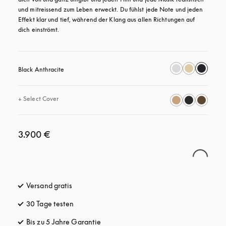
und mitreissend zum Leben erweckt. Du fühlst jede Note und jeden 
Effekt klar und tief, während der Klang aus allen Richtungen auf 
dich einströmt.
Black Anthracite
+
Select Cover
3.900 €
Versand gratis
öffnet sich in einem neuen Tab
30 Tage testen
öffnet sich in einem neuen Tab
Bis zu 5 Jahre Garantie
öffnet sich in einem neuen Tab