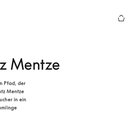
Die modal
tz Mentze
n Pfad, der 
ntz Mentze 
cher in ein 
mlinge 