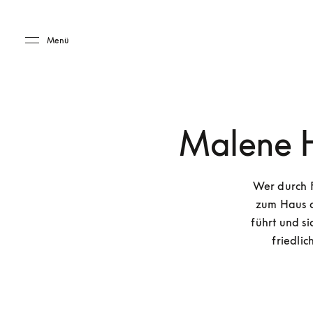
Skip to main content
Skip to main footer
Menü
Malene H
Wer durch F
zum Haus d
führt und si
friedli