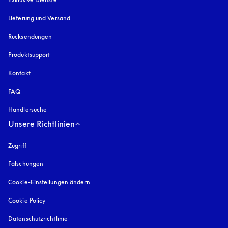
Lieferung und Versand
Rücksendungen
Produktsupport
Kontakt
FAQ
Händlersuche
Unsere Richtlinien
Zugriff
öffnet sich in einem neuen Tab
Fälschungen
öffnet sich in einem neuen Tab
Cookie-Einstellungen ändern
Cookie Policy
öffnet sich in einem neuen Tab
Datenschutzrichtlinie
öffnet sich in einem neuen Tab