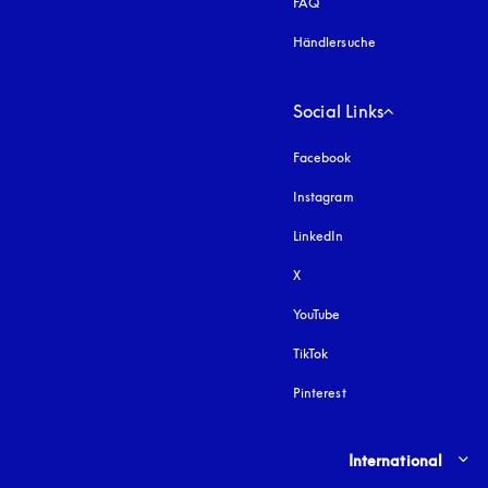
FAQ
Händlersuche
Social Links
Facebook
Instagram
öffnet sich in einem 
LinkedIn
X
YouTube
öffnet sich in einem neu
TikTok
Pinterest
Select country and lang
International