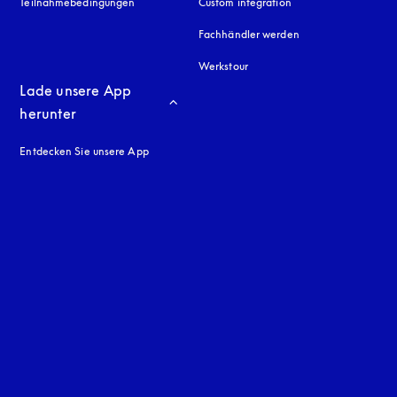
Teilnahmebedingungen
Custom integration
Fachhändler werden
Werkstour
Lade unsere App 
herunter
Entdecken Sie unsere App
neuen Tab
en Tab
uage
: