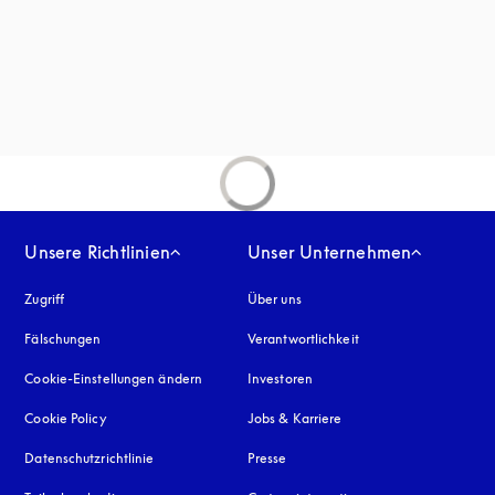
inem neuen Tab
Unsere Richtlinien
Unser Unternehmen
Zugriff
öffnet sich in einem neuen Tab
Über uns
Fälschungen
öffnet sich in einem neuen Tab
Verantwortlichkeit
Cookie-Einstellungen ändern
Investoren
Cookie Policy
öffnet sich in einem neuen Tab
Jobs & Karriere
Datenschutzrichtlinie
öffnet sich in einem neuen Tab
Presse