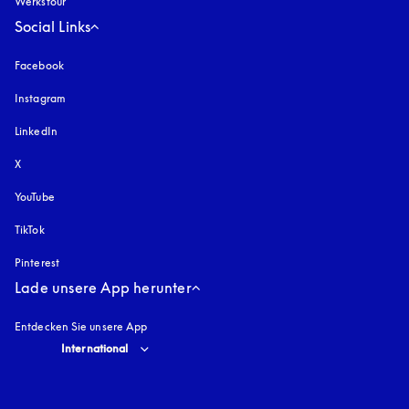
Werkstour
Social Links
Facebook
Instagram
öffnet sich in einem neuen Tab
LinkedIn
X
YouTube
öffnet sich in einem neuen Tab
TikTok
Pinterest
Lade unsere App herunter
Entdecken Sie unsere App
Select country and language
:
International