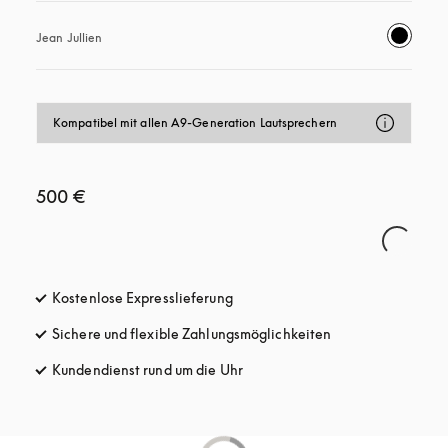
Jean Jullien
Kompatibel mit allen A9-Generation Lautsprechern
500 €
Kostenlose Expresslieferung
öffnet sich in einem neuen Tab
Sichere und flexible Zahlungsmöglichkeiten
öffnet sich in ein
Kundendienst rund um die Uhr
öffnet sich in einem neuen Tab