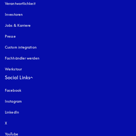
Verantwortlichkeit
Investoren
Jobs & Karriere
Presse
Custom integration
Fachhändler werden
Werkstour
Social Links
Facebook
Instagram
öffnet sich in einem neuen Tab
LinkedIn
X
YouTube
öffnet sich in einem neuen Tab