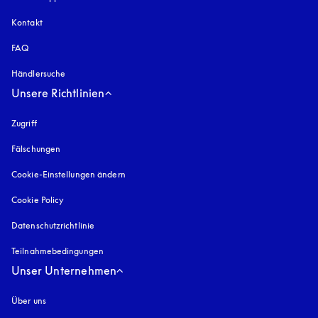
Kontakt
FAQ
Händlersuche
Unsere Richtlinien
Zugriff
öffnet sich in einem neuen Tab
Fälschungen
öffnet sich in einem neuen Tab
Cookie-Einstellungen ändern
Cookie Policy
öffnet sich in einem neuen Tab
Datenschutzrichtlinie
öffnet sich in einem neuen Tab
Teilnahmebedingungen
Unser Unternehmen
Über uns