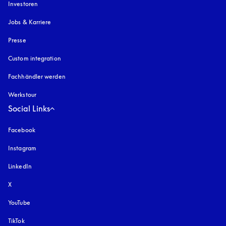
Investoren
Jobs & Karriere
Presse
Custom integration
Fachhändler werden
Werkstour
Social Links
Facebook
Instagram
öffnet sich in einem neuen Tab
LinkedIn
X
YouTube
öffnet sich in einem neuen Tab
TikTok