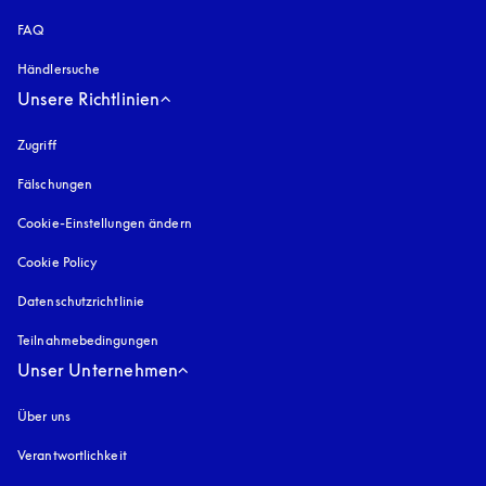
FAQ
Händlersuche
Unsere Richtlinien
Zugriff
öffnet sich in einem neuen Tab
Fälschungen
öffnet sich in einem neuen Tab
Cookie-Einstellungen ändern
Cookie Policy
öffnet sich in einem neuen Tab
Datenschutzrichtlinie
öffnet sich in einem neuen Tab
Teilnahmebedingungen
Unser Unternehmen
Über uns
Verantwortlichkeit