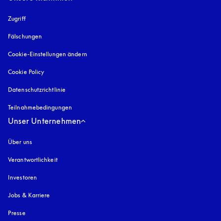
Zugriff
öffnet sich in einem neuen Tab
Fälschungen
öffnet sich in einem neuen Tab
Cookie-Einstellungen ändern
Cookie Policy
öffnet sich in einem neuen Tab
Datenschutzrichtlinie
öffnet sich in einem neuen Tab
Teilnahmebedingungen
Unser Unternehmen
Über uns
Verantwortlichkeit
Investoren
Jobs & Karriere
Presse