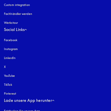
Custom integration
Fachhändler werden
Werkstour
Social Links
Facebook
Instagram
öffnet sich in einem neuen Tab
LinkedIn
X
YouTube
öffnet sich in einem neuen Tab
TikTok
Pinterest
Lade unsere App herunter
Entdecken Sie unsere App