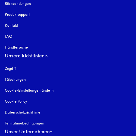
Rücksendungen
Produktsupport
Kontakt
FAQ
Händlersuche
Unsere Richtlinien
Zugriff
öffnet sich in einem neuen Tab
Fälschungen
öffnet sich in einem neuen Tab
Cookie-Einstellungen ändern
Cookie Policy
öffnet sich in einem neuen Tab
Datenschutzrichtlinie
öffnet sich in einem neuen Tab
Teilnahmebedingungen
Unser Unternehmen