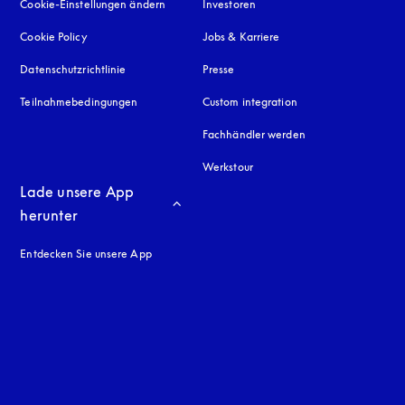
Cookie-Einstellungen ändern
Investoren
Cookie Policy
öffnet sich in einem neuen Tab
Jobs & Karriere
Datenschutzrichtlinie
öffnet sich in einem neuen Tab
Presse
Teilnahmebedingungen
Custom integration
Fachhändler werden
Werkstour
Lade unsere App 
herunter
Entdecken Sie unsere App
neuen Tab
en Tab