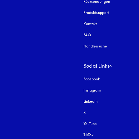
Rücksendungen
Produktsupport
Kontakt
FAQ
Händlersuche
Social Links
Facebook
Instagram
öffnet sich in einem 
LinkedIn
X
YouTube
öffnet sich in einem neu
TikTok