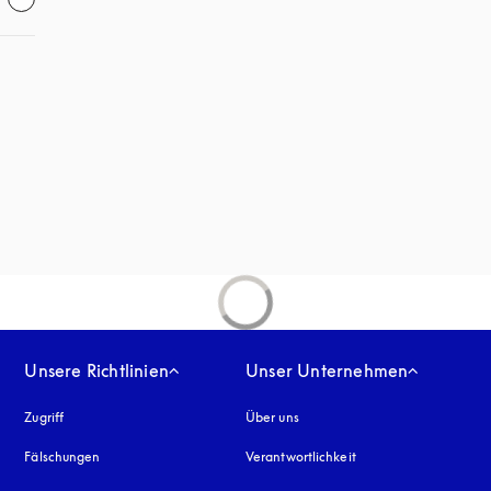
em neuen Tab
inem neuen Tab
Unsere Richtlinien
Unser Unternehmen
Zugriff
öffnet sich in einem neuen Tab
Über uns
Fälschungen
öffnet sich in einem neuen Tab
Verantwortlichkeit