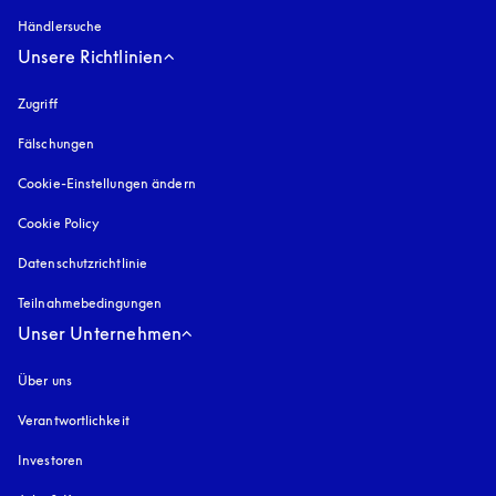
Händlersuche
Unsere Richtlinien
Zugriff
öffnet sich in einem neuen Tab
Fälschungen
öffnet sich in einem neuen Tab
Cookie-Einstellungen ändern
Cookie Policy
öffnet sich in einem neuen Tab
Datenschutzrichtlinie
öffnet sich in einem neuen Tab
Teilnahmebedingungen
Unser Unternehmen
Über uns
Verantwortlichkeit
Investoren