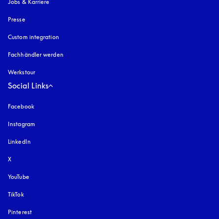
Jobs & Karriere
Presse
Custom integration
Fachhändler werden
Werkstour
Social Links
Facebook
Instagram
öffnet sich in einem neuen Tab
LinkedIn
X
YouTube
öffnet sich in einem neuen Tab
TikTok
Pinterest