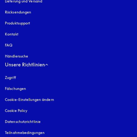
Lieferung und Versand
Rücksendungen
Produktsupport
Kontakt
FAQ
Händlersuche
Unsere Richtlinien
Zugriff
öffnet sich in einem neuen Tab
Fälschungen
öffnet sich in einem neuen Tab
Cookie-Einstellungen ändern
Cookie Policy
öffnet sich in einem neuen Tab
Datenschutzrichtlinie
öffnet sich in einem neuen Tab
Teilnahmebedingungen