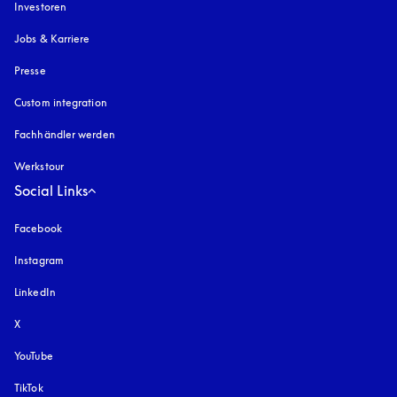
Investoren
Jobs & Karriere
Presse
Custom integration
Fachhändler werden
Werkstour
Social Links
Facebook
Instagram
öffnet sich in einem neuen Tab
LinkedIn
X
YouTube
öffnet sich in einem neuen Tab
TikTok