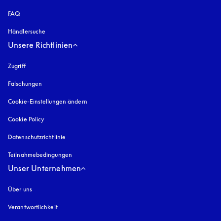
FAQ
Händlersuche
Unsere Richtlinien
Zugriff
öffnet sich in einem neuen Tab
Fälschungen
öffnet sich in einem neuen Tab
Cookie-Einstellungen ändern
Cookie Policy
öffnet sich in einem neuen Tab
Datenschutzrichtlinie
öffnet sich in einem neuen Tab
Teilnahmebedingungen
Unser Unternehmen
Über uns
Verantwortlichkeit