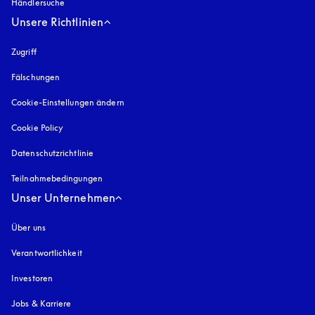
Händlersuche
Unsere Richtlinien
Zugriff
öffnet sich in einem neuen Tab
Fälschungen
öffnet sich in einem neuen Tab
Cookie-Einstellungen ändern
Cookie Policy
öffnet sich in einem neuen Tab
Datenschutzrichtlinie
öffnet sich in einem neuen Tab
Teilnahmebedingungen
Unser Unternehmen
Über uns
Verantwortlichkeit
Investoren
Jobs & Karriere