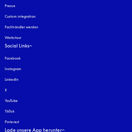
Presse
Custom integration
Fachhändler werden
Werkstour
Social Links
Facebook
Instagram
öffnet sich in einem neuen Tab
LinkedIn
X
YouTube
öffnet sich in einem neuen Tab
TikTok
Pinterest
Lade unsere App herunter