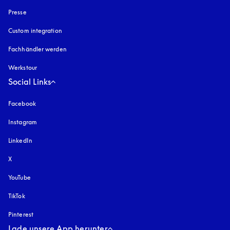
Presse
Custom integration
Fachhändler werden
Werkstour
Social Links
Facebook
Instagram
öffnet sich in einem neuen Tab
LinkedIn
X
YouTube
öffnet sich in einem neuen Tab
TikTok
Pinterest
Lade unsere App herunter