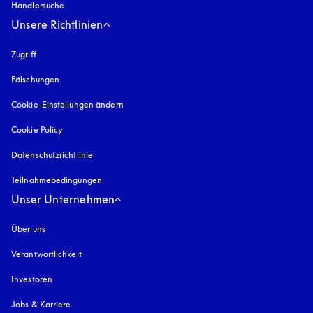
Händlersuche
Unsere Richtlinien
Zugriff
öffnet sich in einem neuen Tab
Fälschungen
öffnet sich in einem neuen Tab
Cookie-Einstellungen ändern
Cookie Policy
öffnet sich in einem neuen Tab
Datenschutzrichtlinie
öffnet sich in einem neuen Tab
Teilnahmebedingungen
Unser Unternehmen
Über uns
Verantwortlichkeit
Investoren
Jobs & Karriere