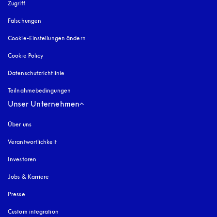
Zugriff
öffnet sich in einem neuen Tab
Fälschungen
öffnet sich in einem neuen Tab
Cookie-Einstellungen ändern
Cookie Policy
öffnet sich in einem neuen Tab
Datenschutzrichtlinie
öffnet sich in einem neuen Tab
Teilnahmebedingungen
Unser Unternehmen
Über uns
Verantwortlichkeit
Investoren
Jobs & Karriere
Presse
Custom integration