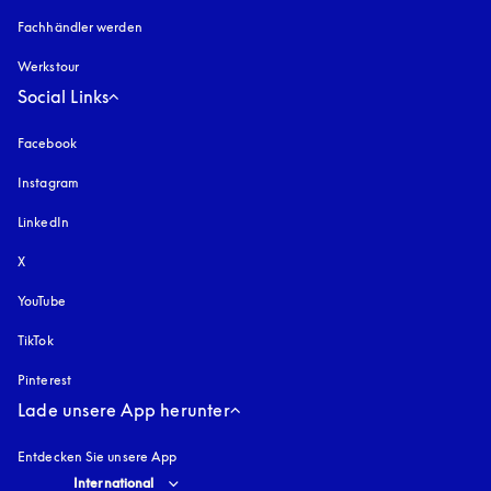
Fachhändler werden
Werkstour
Social Links
Facebook
Instagram
öffnet sich in einem neuen Tab
LinkedIn
X
YouTube
öffnet sich in einem neuen Tab
TikTok
Pinterest
Lade unsere App herunter
Entdecken Sie unsere App
Select country and language
:
International