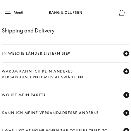
Skip to main content
Skip to main footer
Menü
Die m
Shipping and Delivery
IN WELCHE LÄNDER LIEFERN SIE?
Expand
WARUM KANN ICH KEIN ANDERES
VERSANDUNTERNEHMEN AUSWÄHLEN?
Expand
WO IST MEIN PAKET?
Expand
KANN ICH MEINE VERSANDADRESSE ÄNDERN?
Expand
I WAS NOT AT HOME WHEN THE COURIER TRIED TO