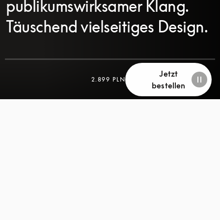
publikumswirksamer Klang.
Täuschend vielseitiges Design.
Jetzt
2.899 PLN
bestellen
SCROLL
SCROLL
ZUM
ZUM
ENTDECKEN
ENTDECKEN