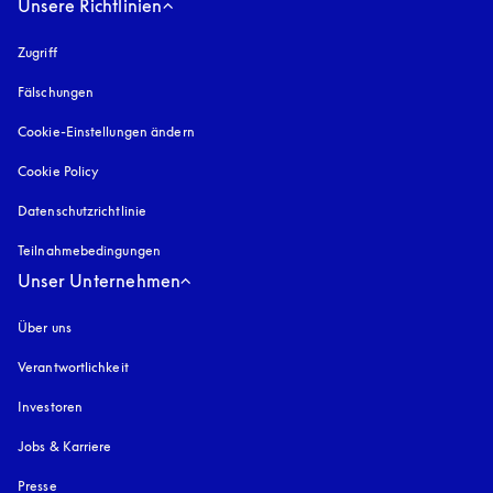
Unsere Richtlinien
Zugriff
öffnet sich in einem neuen Tab
Fälschungen
öffnet sich in einem neuen Tab
Cookie-Einstellungen ändern
Cookie Policy
öffnet sich in einem neuen Tab
Datenschutzrichtlinie
öffnet sich in einem neuen Tab
Teilnahmebedingungen
Unser Unternehmen
Über uns
Verantwortlichkeit
Investoren
Jobs & Karriere
Presse