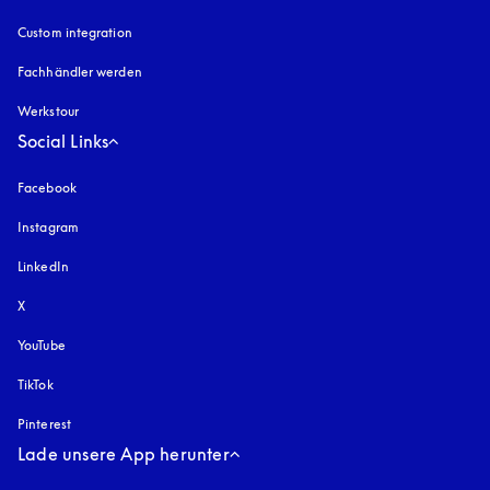
Custom integration
Fachhändler werden
Werkstour
Social Links
Facebook
Instagram
öffnet sich in einem neuen Tab
LinkedIn
X
YouTube
öffnet sich in einem neuen Tab
TikTok
Pinterest
Lade unsere App herunter