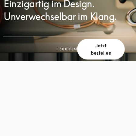
Einzigartig im Design.
Unverwechselbar im Klang.
Jetzt
SCROLL
1.500 PLN
bestellen
SCROLL
ZUM
ZUM
ENTDECKEN
ENTDECKEN