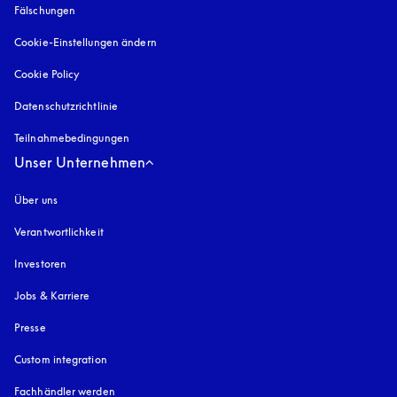
Fälschungen
öffnet sich in einem neuen Tab
Cookie-Einstellungen ändern
Cookie Policy
öffnet sich in einem neuen Tab
Datenschutzrichtlinie
öffnet sich in einem neuen Tab
Teilnahmebedingungen
Unser Unternehmen
Über uns
Verantwortlichkeit
Investoren
Jobs & Karriere
Presse
Custom integration
Fachhändler werden