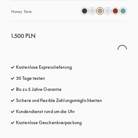
Honey Tone
1.500 PLN
Kostenlose Expresslieferung
öffnet sich in einem neuen Tab
30 Tage testen
öffnet sich in einem neuen Tab
Bis zu 5 Jahre Garantie
öffnet sich in einem neuen Tab
Sichere und flexible Zahlungsmöglichkeiten
öffnet sich in ein
Kundendienst rund um die Uhr
öffnet sich in einem neuen Tab
Kostenlose Geschenkverpackung
öffnet sich in einem neuen T