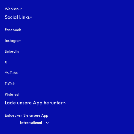
Werkstour
Social Links
Facebook
Instagram
öffnet sich in einem neuen Tab
LinkedIn
X
YouTube
öffnet sich in einem neuen Tab
TikTok
Pinterest
Lade unsere App herunter
Entdecken Sie unsere App
Select country and language
:
International