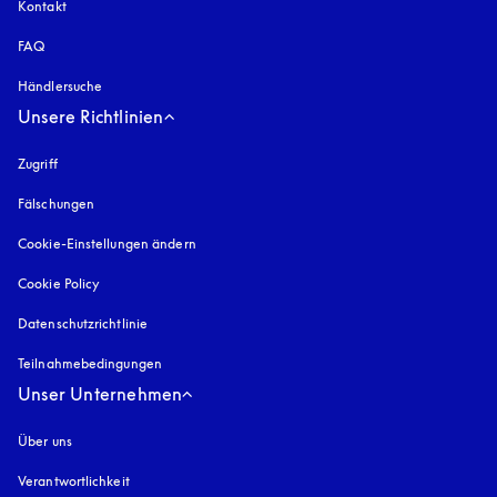
Kontakt
FAQ
Händlersuche
Unsere Richtlinien
Zugriff
öffnet sich in einem neuen Tab
Fälschungen
öffnet sich in einem neuen Tab
Cookie-Einstellungen ändern
Cookie Policy
öffnet sich in einem neuen Tab
Datenschutzrichtlinie
öffnet sich in einem neuen Tab
Teilnahmebedingungen
Unser Unternehmen
Über uns
Verantwortlichkeit