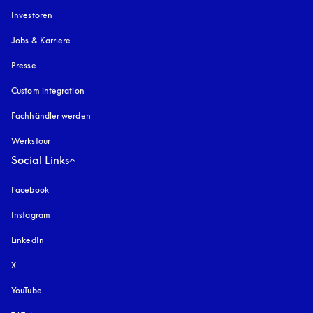
Investoren
Jobs & Karriere
Presse
Custom integration
Fachhändler werden
Werkstour
Social Links
Facebook
Instagram
öffnet sich in einem neuen Tab
LinkedIn
X
YouTube
öffnet sich in einem neuen Tab