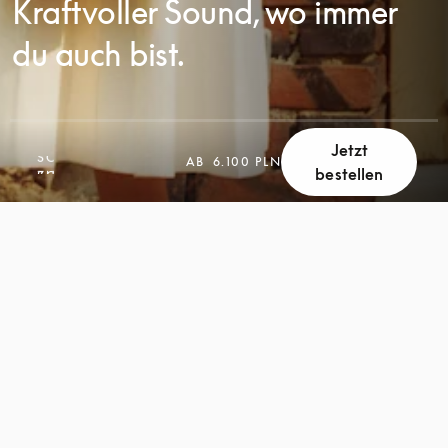
Kraftvoller Sound, wo immer
du auch bist.
Jetzt
SCROLL
AB
6.100 PLN
bestellen
SCROLL
ZUM
ZUM
ENTDECKEN
ENTDECKEN