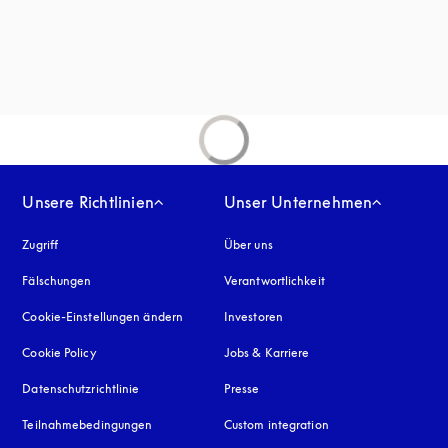
uen Tab
net sich in einem neuen Tab
inem neuen Tab
Unsere Richtlinien
Unser Unternehmen
Zugriff
öffnet sich in einem neuen Tab
Über uns
Fälschungen
öffnet sich in einem neuen Tab
Verantwortlichkeit
Cookie-Einstellungen ändern
Investoren
Cookie Policy
öffnet sich in einem neuen Tab
Jobs & Karriere
Datenschutzrichtlinie
öffnet sich in einem neuen Tab
Presse
Teilnahmebedingungen
Custom integration