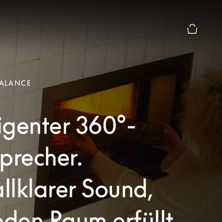
Die modal
ALANCE
ligenter 360°-
precher.
allklarer Sound,
eden Raum erfüllt.