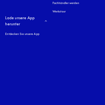
Fachhändler werden
Werkstour
Lade unsere App 
herunter
Entdecken Sie unsere App
neuen Tab
en Tab
uage
: