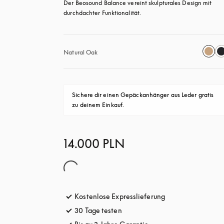
Der Beosound Balance vereint skulpturales Design mit 
durchdachter Funktionalität.
Natural Oak
Sichere dir einen Gepäckanhänger aus Leder gratis 
zu deinem Einkauf.
14.000 PLN
Kostenlose Expresslieferung
öffnet sich in ein
30 Tage testen
öffnet sich in einem neuen Tab