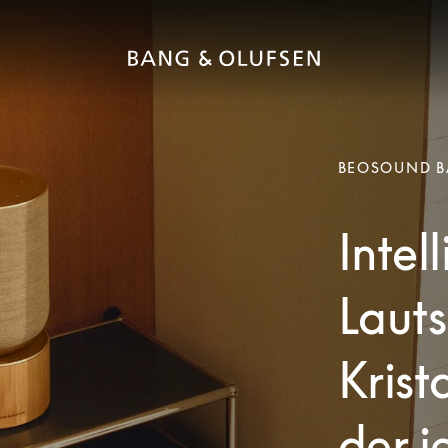
BEOSOUND B
Intel
Lauts
Krist
der j