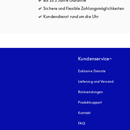
Bis zu 3 Jahre Garantie
öffnet sich in einem ne
Sichere und flexible Zahlungsmöglichkeiten
öff
Kundendienst rund um die Uhr
öffnet sich in e
Kundenservice
Exklusive Dienste
Lieferung und Versand
Rücksendungen
Produktsupport
Kontakt
FAQ