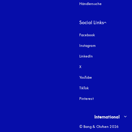
Händlersuche
Social Links
Facebook
Instagram
öffnet sich in einem 
LinkedIn
X
YouTube
öffnet sich in einem neu
TikTok
Pinterest
Select country and lang
International
© Bang & Olufsen 2026