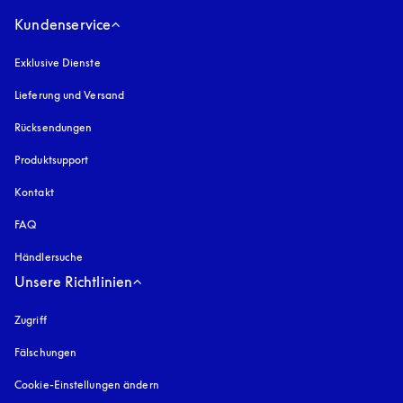
Kundenservice
Exklusive Dienste
Lieferung und Versand
Rücksendungen
Produktsupport
Kontakt
FAQ
Händlersuche
Unsere Richtlinien
Zugriff
öffnet sich in einem neuen Tab
Fälschungen
öffnet sich in einem neuen Tab
Cookie-Einstellungen ändern