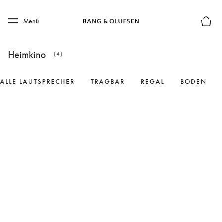
Skip to main content
Skip to main footer
Menü
Die m
Heimkino
(4)
ALLE LAUTSPRECHER
TRAGBAR
REGAL
BODEN