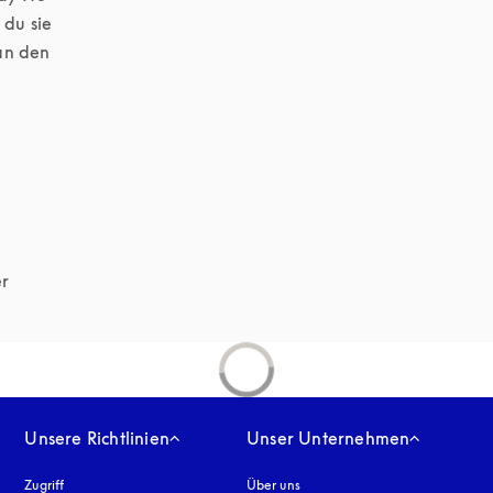
du sie 
n den 
r 
Unsere Richtlinien
Unser Unternehmen
Zugriff
öffnet sich in einem neuen Tab
Über uns