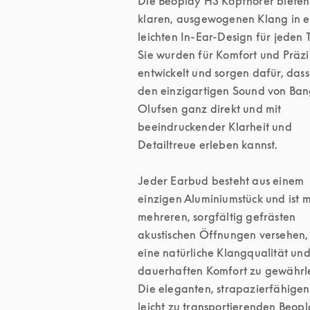
Die Beoplay H3 Kopfhörer bieten 
klaren, ausgewogenen Klang in e
leichten In-Ear-Design für jeden T
Sie wurden für Komfort und Präzis
entwickelt und sorgen dafür, dass
den einzigartigen Sound von Ban
Olufsen ganz direkt und mit 
beeindruckender Klarheit und 
Detailtreue erleben kannst.

Jeder Earbud besteht aus einem 
einzigen Aluminiumstück und ist mi
mehreren, sorgfältig gefrästen 
akustischen Öffnungen versehen,
eine natürliche Klangqualität und
dauerhaften Komfort zu gewährlei
Die eleganten, strapazierfähigen
leicht zu transportierenden Beopl