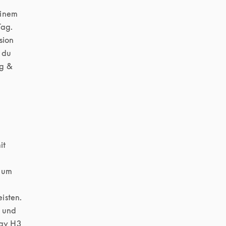
inem 
ag. 
ion 
 du 
g & 
t 
 um 
 
sten. 
 und 
ay H3 