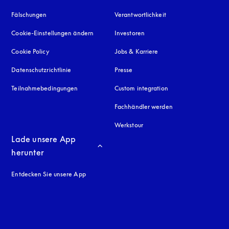
Fälschungen
öffnet sich in einem neuen Tab
Verantwortlichkeit
Cookie-Einstellungen ändern
Investoren
Cookie Policy
öffnet sich in einem neuen Tab
Jobs & Karriere
Datenschutzrichtlinie
öffnet sich in einem neuen Tab
Presse
Teilnahmebedingungen
Custom integration
Fachhändler werden
Werkstour
Lade unsere App 
herunter
Entdecken Sie unsere App
neuen Tab