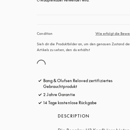
C-Adapterkabel verwendet wird.
Condition
Wie erfolgt die Bewe
Sieh dir die Produktbilder an, um den genauen Zustand des
Artikels zu sehen, den du erhältst
Bang & Olufsen Reloved zertifiziertes
Gebrauchtprodukt
2 Jahre Garantie
14 Tage kostenlose Rückgabe
öffnet sich in ei
DESCRIPTION