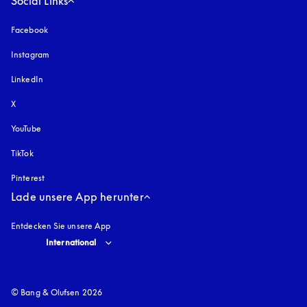
Social Links
Facebook
Instagram
öffnet sich in einem neuen Tab
LinkedIn
X
YouTube
öffnet sich in einem neuen Tab
TikTok
Pinterest
Lade unsere App herunter
Entdecken Sie unsere App
Select country and language
:
International
© Bang & Olufsen 2026