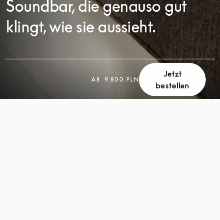
Soundbar, die genauso gut
klingt, wie sie aussieht.
Jetzt
AB
9.800 PLN
bestellen
SCROLL
SCROLL
ZUM
ZUM
ENTDECKEN
ENTDECKEN