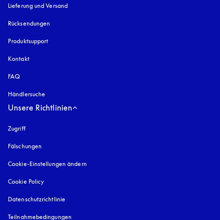
Lieferung und Versand
Rücksendungen
Produktsupport
Kontakt
FAQ
Händlersuche
Unsere Richtlinien
Zugriff
öffnet sich in einem neuen Tab
Fälschungen
öffnet sich in einem neuen Tab
Cookie-Einstellungen ändern
Cookie Policy
öffnet sich in einem neuen Tab
Datenschutzrichtlinie
öffnet sich in einem neuen Tab
Teilnahmebedingungen